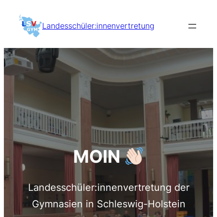
Zum
Inhalt
Landesschüler:innenvertretung
springen
MOIN
Landesschüler:innenvertretung der
Gymnasien in Schleswig-Holstein