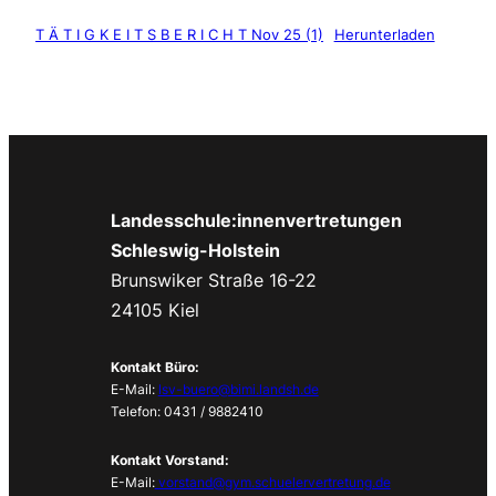
T Ä T I G K E I T S B E R I C H T Nov 25 (1)
Herunterladen
Landesschule:innenvertretungen
Schleswig-Holstein
Brunswiker Straße 16-22
24105 Kiel
Kontakt Büro:
E-Mail:
lsv-buero@bimi.landsh.de
Telefon: 0431 / 9882410
Kontakt Vorstand:
E-Mail:
vorstand@gym.schuelervertretung.de